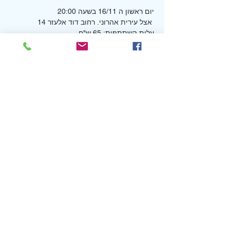
יום ראשון ה 16/11 בשעה 20:00
 אצל עירית אהרוני. רחוב דוד אלעזר 14
עלות השתתפות: 65 ש"ח
ניתן גם להביא כיבודון :)
נותרו כרטיסים בודדים צרו קשר בפרטי:
054-254-2591 להלי
*ניתן לבטל רכישת כרטיס עד 24 שעות לפני 
המועד
Show More
Share this event