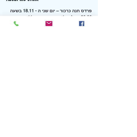
פרדס חנה כרכור – יום שני ה - 18.11 בשעה 
20:00 אצל נטו'ש רחוב המזמור 11
 עלות השתתפות: 65 שקלים לאדם
ניתן גם להביא כיבודון :)
להרשמה הצטרפו לקבוצת ה 
WhatsApp.
הקליקו כאן 
לקבוצת הוואטסאפ של 
בנימינה/פרדס חנה כרכור
*ניתן לבטל רכישת כרטיס עד 24 שעות לפני 
המועד
Share this event