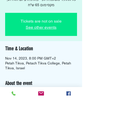
מקסימום 65 ש"ח
Tickets are not on sale
See other events
Time & Location
Nov 14, 2023, 8:00 PM GMT+2
Petah Tikva, Petach Tikva College, Petah
Tikva, Israel
About the event
יום שלישי ה- 14.11 ב- 20:00
נכון לימים אלו: כל אחת.ד משלמ.ת לפי 
יכולתו.ה ביום האירוע, מקסימום 65 ש"ח 
וניתן גם להביא כיבודון :)
להצטרפות לקבוצת הוואטסאפ של פתח תקווה 