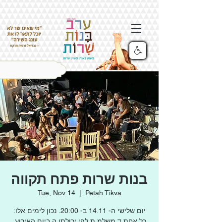
בנות שרות פתח תקווה
Tue, Nov 14
  |  
Petah Tikva
יום שלישי ה- 14.11 ב- 20:00. נכון לימים אלו:
כל אחת.ד משלמ.ת לפי יכולתו.ה ביום האירוע,