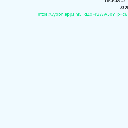
ל אביביות 
קס:
https://3ydbh.app.link/TdZoFrBWw3b?_p=c