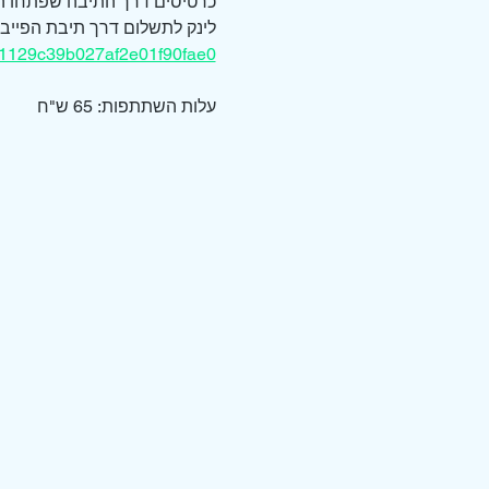
כרטיסים דרך התיבה שפתחו הת
לינק לתשלום דרך תיבת הפייבו
81129c39b027af2e01f90fae0
עלות השתתפות: 65 ש"ח