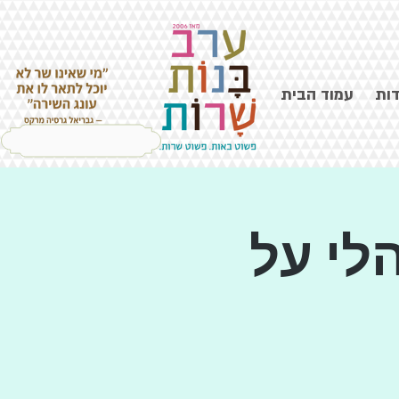
דות
עמוד הבית
לי על