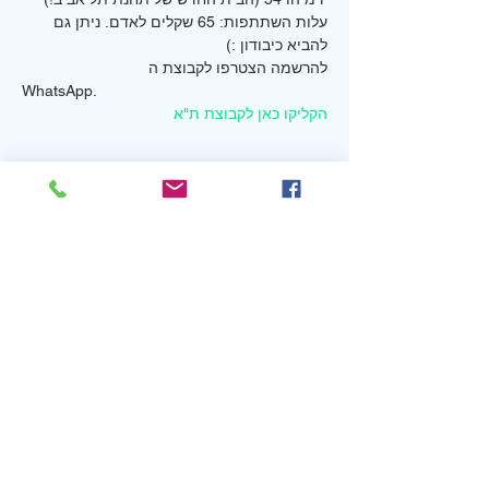
עלות השתתפות: 65 שקלים לאדם. ניתן גם 
להביא כיבודון :)
להרשמה הצטרפו לקבוצת ה 
WhatsApp.
הקליקו כאן לקבוצת ת"א
Tickets
Sale ended
Ticket type
בנות שרות תל אביב
Price
₪65.00