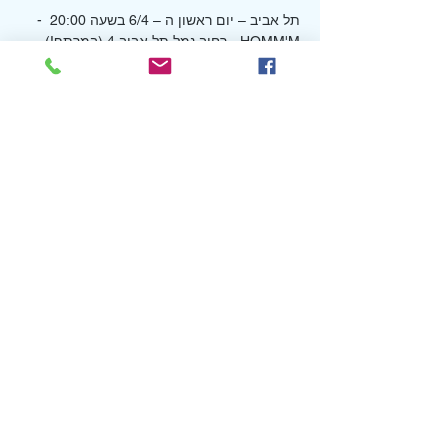
תל אביב – יום ראשון ה – 6/4 בשעה 20:00  - 
HOMM'M - רחוב נמל תל אביב 4 (במרתף!)
עלות השתתפות: 65 ש"ח
וניתן גם להביא כיבודון :)
להרשמה הצטרפו לקבוצת ה
WhatsApp. 
הקליקו כאן לקבוצת רמת אביב הירוקה
*ניתן לבטל רכישת כרטיס עד 24 שעות לפני 
המועד
Share this event