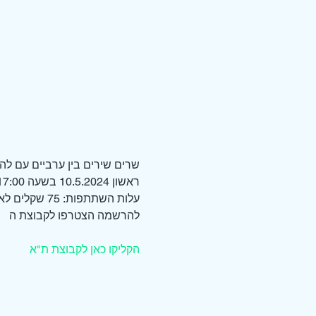
שרים שירים בין ערביים עם להל
ראשון 10.5.2024 בשעה 17:00 –  דה פופ האוס ירמיהו 54 (הבית החדש של תחנת תל אביב!)
עלות השתתפות: 75 שקלים לאדם. ניתן גם להביא כיבודון :)
להרשמה הצטרפו לקבוצת ה 
הקליקו כאן לקבוצת ת"א